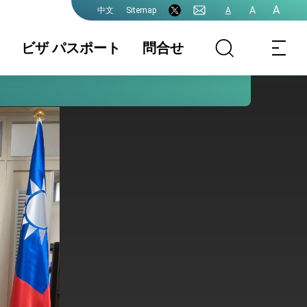
A
A
Sitemap
A
中文
ビザ パスポート
問合せ
領事業務各種申
書類の認証
国籍 / 戸籍
請費用
結婚 / 離婚登記
旅券(パスポー
査証(VISA)
ト)
中国大陸籍の台
香港/澳門パスポ
入出国日期証明
湾渡航
ートの方台湾渡
書(台湾入出国の
航
記録)
台湾免許の日本
申請書ダウンロ
各駐日代表処管
語翻訳文
ード
轄及び連絡先
プレスリリース