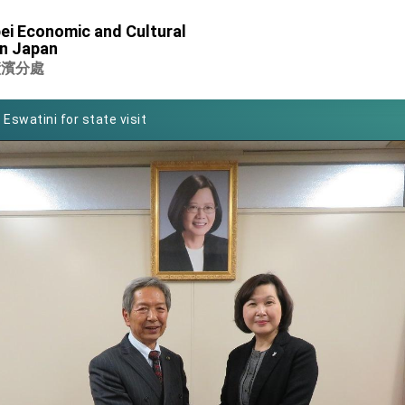
of Foreign Affairs
ei Economic and Cultural
in Japan
 in Arizona, advancing Taiwan-US exchanges and cooperation
橫濱分處
 Eswatini for state visit
Symposium
rity for President Lai
 New Year
nce on Taiwan- US Economic Prosperity Partnership Dialogue
xhibit at TIBE
 led by Senator Ruben Gallego
ntegrated diplomacy