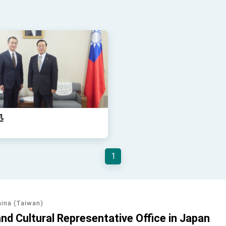
処
1
hina (Taiwan)
d Cultural Representative Office in Japan